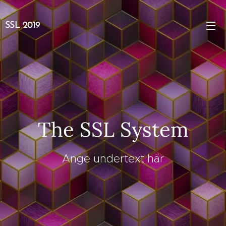
SSL 2019
The SSL System
Ange undertext här